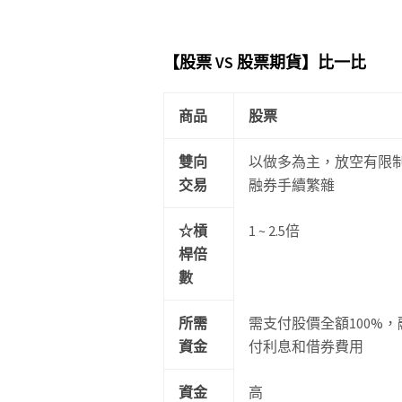
【股票 VS 股票期貨】比一比
商品
股票
雙向
以做多為主，放空有限
交易
融券手續繁雜
☆槓
1 ~ 2.5倍
桿倍
數
所需
需支付股價全額100%
資金
付利息和借券費用
資金
高