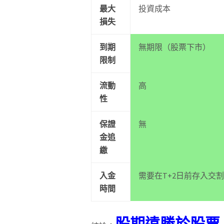
最大
投資成本
損失
到期
無期限（股票下市）
限制
流動
高
性
保證
無
金追
繳
入金
需要在T+2日前存入交
時間
股期遠勝於股票