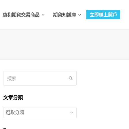
康和期貨交易商品
期貨知識庫
立即線上開戶
搜
提
索
交
文章分類
文
章
分