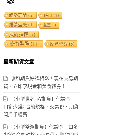
Tags
類
趨勢理論
(5)
缺口
(4)
繼續型態
(4)
盤整
(1)
技術指標
(7)
技術型態
(11)
反轉型態
(5)
最新期貨文章
康和期貨好禮相送！現在交易期
貨，立即享現金和美食禮券！
【小型世芯-KY期貨】保證金一
口多少錢? 合約規格、交易稅、期貨
開戶手續費
【小型雙鴻期貨】保證金一口多
少錢? 合約規格、交易稅、期貨開戶