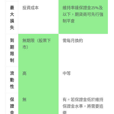
最
投資成本
維持率達保證金25%及
大
以下，期貨商可先行強
損
制平倉
失
到
無期限（股票下
需每月換約
期
市）
限
制
流
高
中等
動
性
保
無
有。若保證金低於維持
證
保證金水準，將需要追
金
繳