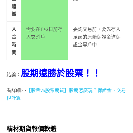
追
繳
入
需要在T+2日前存
委託交易前，要先存入
金
入交割戶
足額的原始保證金進保
時
證金專戶中
間
股期遠勝於股票！！
結論：
看詳細>>
【股票VS股票期貨】股期怎麼玩？保證金、交易
稅計算
精材期貨報價軟體