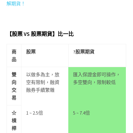
解期貨！
【股票 VS 股票期貨】比一比
商
股票
?股票期貨
品
雙
以做多為主，放
匯入保證金即可操作，
向
空有限制，融資
多空雙向，限制較低
交
融券手續繁雜
易
☆
1 ~ 2.5倍
5 ~ 7.4倍
槓
桿