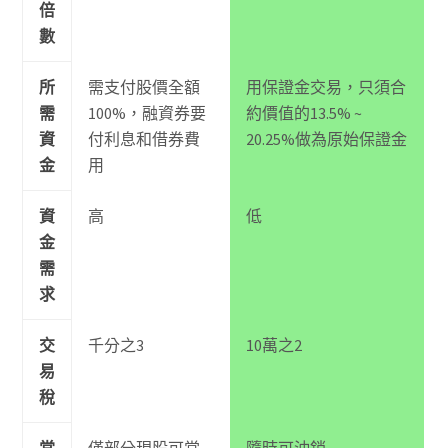
倍
數
所
需支付股價全額
用保證金交易，只須合
需
100%，融資券要
約價值的13.5% ~
資
付利息和借券費
20.25%做為原始保證金
金
用
資
高
低
金
需
求
交
千分之3
10萬之2
易
稅
當
僅部分現股可當
隨時可沖銷