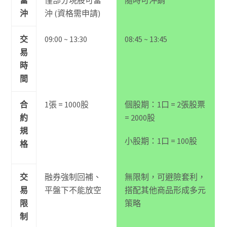
沖
沖 (資格需申請)
交
09:00 ~ 13:30
08:45 ~ 13:45
易
時
間
合
1張 = 1000股
個股期：1口 = 2張股票
約
= 2000股
規
小股期：1口 = 100股
格
交
融券強制回補、
無限制，可避險套利，
易
平盤下不能放空
搭配其他商品形成多元
限
策略
制