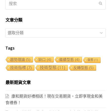
搜
提
索
交
文章分類
文
章
分
Tags
類
趨勢理論
(5)
缺口
(4)
繼續型態
(4)
盤整
(1)
技術型態
(11)
技術指標
(7)
反轉型態
(5)
最新期貨文章
康和期貨好禮相送！現在交易期貨，立即享現金和美
食禮券！