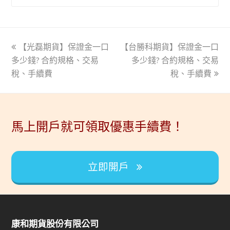
上
【光磊期貨】保證金一口
【台勝科期貨】保證金一口
下
多少錢? 合約規格、交易
一
一
多少錢? 合約規格、交易
稅、手續費
篇
篇
稅、手續費
文
文
章:
章:
馬上開戶就可領取優惠手續費！
立即開戶
康和期貨股份有限公司