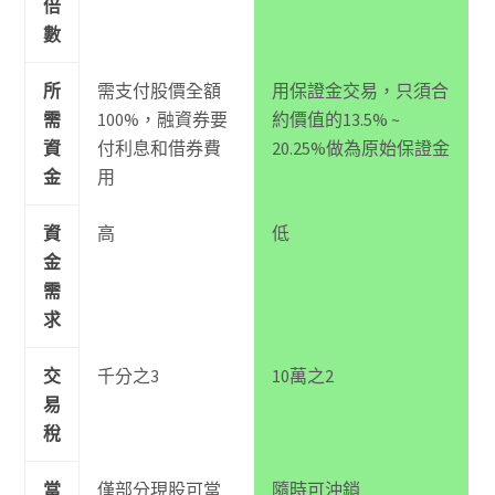
倍
數
所
需支付股價全額
用保證金交易，只須合
需
100%，融資券要
約價值的13.5% ~
資
付利息和借券費
20.25%做為原始保證金
金
用
資
高
低
金
需
求
交
千分之3
10萬之2
易
稅
當
僅部分現股可當
隨時可沖銷