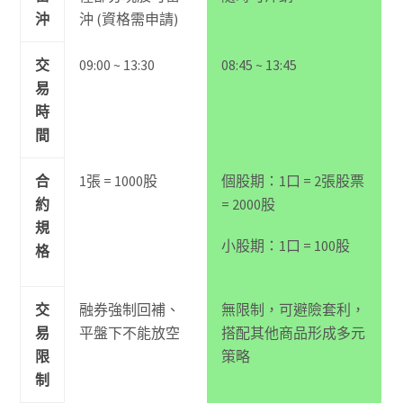
沖
沖 (資格需申請)
交
09:00 ~ 13:30
08:45 ~ 13:45
易
時
間
合
1張 = 1000股
個股期：1口 = 2張股票
約
= 2000股
規
小股期：1口 = 100股
格
交
融券強制回補、
無限制，可避險套利，
易
平盤下不能放空
搭配其他商品形成多元
限
策略
制