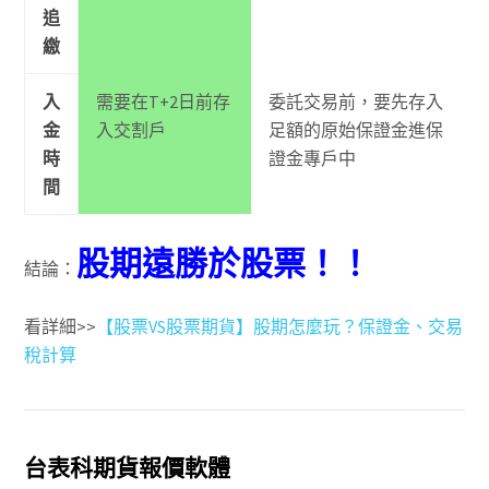
追
繳
入
需要在T+2日前存
委託交易前，要先存入
金
入交割戶
足額的原始保證金進保
時
證金專戶中
間
股期遠勝於股票！！
結論：
看詳細>>
【股票VS股票期貨】股期怎麼玩？保證金、交易
稅計算
台表科期貨報價軟體