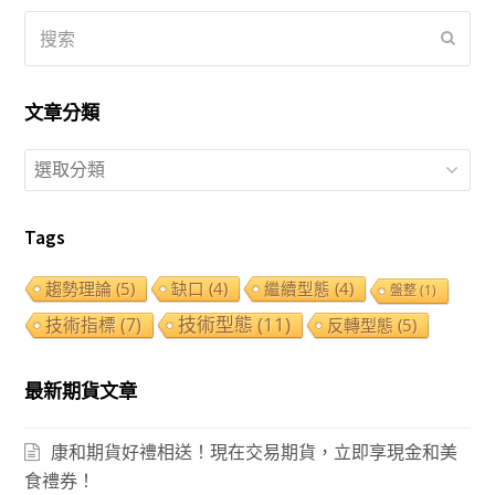
搜
提
索
交
文章分類
文
章
分
Tags
類
趨勢理論
(5)
缺口
(4)
繼續型態
(4)
盤整
(1)
技術型態
(11)
技術指標
(7)
反轉型態
(5)
最新期貨文章
康和期貨好禮相送！現在交易期貨，立即享現金和美
食禮券！