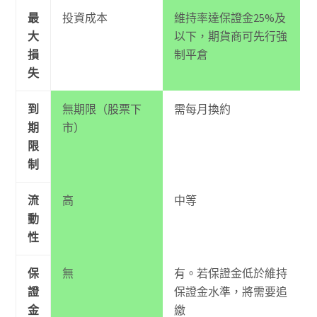
最
投資成本
維持率達保證金25%及
大
以下，期貨商可先行強
損
制平倉
失
到
無期限（股票下
需每月換約
期
市）
限
制
流
高
中等
動
性
保
無
有。若保證金低於維持
證
保證金水準，將需要追
金
繳