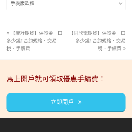
手機版軟體
上
【康舒期貨】保證金一口
【同欣電期貨】保證金一口
下
多少錢? 合約規格、交易
一
一
多少錢? 合約規格、交易
稅、手續費
篇
篇
稅、手續費
文
文
章:
章:
馬上開戶就可領取優惠手續費！
立即開戶