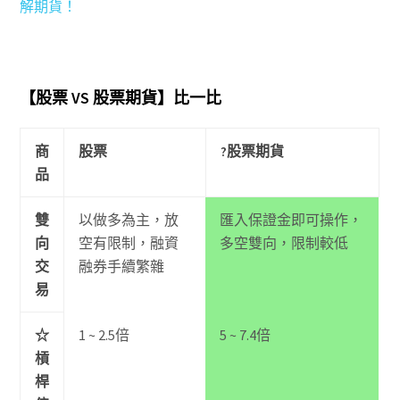
解期貨！
【股票 VS 股票期貨】比一比
商
股票
?股票期貨
品
雙
以做多為主，放
匯入保證金即可操作，
向
空有限制，融資
多空雙向，限制較低
交
融券手續繁雜
易
☆
1 ~ 2.5倍
5 ~ 7.4倍
槓
桿