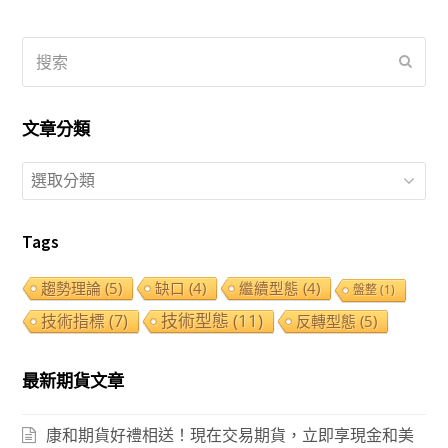
搜
提
索
交
文章分類
文
章
分
Tags
類
趨勢理論
(5)
缺口
(4)
繼續型態
(4)
盤整
(1)
技術型態
(11)
技術指標
(7)
反轉型態
(5)
最新期貨文章
康和期貨好禮相送！現在交易期貨，立即享現金和美