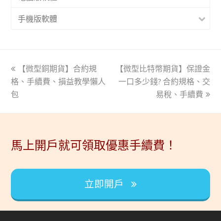
手機版軟體
上
【微型銅期貨】合約規
【微型比特幣期貨】保證金
下
格、手續費、損益教學懶人
一
一
一口多少錢? 合約規格、交
包
篇
篇
易稅、手續費
文
文
章:
章:
馬上開戶就可領取優惠手續費！
立即開戶