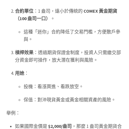
合約單位
：1 盎司，遠小於傳統的
COMEX 黃金期貨
（100 盎司一口）
。
這種「迷你」合約降低了交易門檻，方便散戶參
與。
槓桿效果
：透過期貨保證金制度，投資人只需繳交部
分資金即可操作，放大潛在獲利與風險。
用途
：
投機：看漲買進、看跌放空。
保值：對沖現貨黃金或黃金相關資產的風險。
舉例：
如果國際金價是
$2,000/盎司
，那麼 1 盎司黃金期貨合