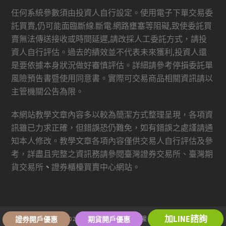
任何系統參數須由投資人自行設定。使用電子下單交易委
託買賣,仍可能面臨斷線.斷電.網路壅塞等阻礙,致使委託買
賣無法傳送接收或時間延遲,請改採人工委託方式，請投
資人自行評估。過去的績效並不代表未來獲利,投資人還
是要依據本身狀況做好審慎評估。詳細請參考停損委託單
風險預告書暨使用同意書。實際可交易商品相關資訊請以
主管機關公告為限。
本網站教學文章內容多以較為簡潔方式整理呈現，各項資
訊雖已力求正確，但錯誤恐仍難免，如有錯誤之處謹請通
知本人修改。教學文章各項內容僅供交易人自行評估及參
考，詳盡且完整之資訊務請參閱臺灣證券交易所、臺灣期
貨交易所
、
證券櫃檯買賣中心網站。
加LINE諮詢
2026
康和期貨-羅憶雯
版權所有
證券開戶優惠
期貨開戶優惠