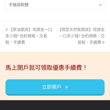
手機版軟體
上
【原油期貨】保證金一口
【微型天然氣期貨】保證金
下
多少錢? 合約規格、交易
一
一
一口多少錢? 合約規格、交
稅、手續費
篇
篇
易稅、手續費
文
文
章:
章:
馬上開戶就可領取優惠手續費！
立即開戶