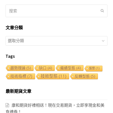
搜
提
索
交
文章分類
文
章
分
Tags
類
趨勢理論
(5)
缺口
(4)
繼續型態
(4)
盤整
(1)
技術型態
(11)
技術指標
(7)
反轉型態
(5)
最新期貨文章
康和期貨好禮相送！現在交易期貨，立即享現金和美
食禮券！