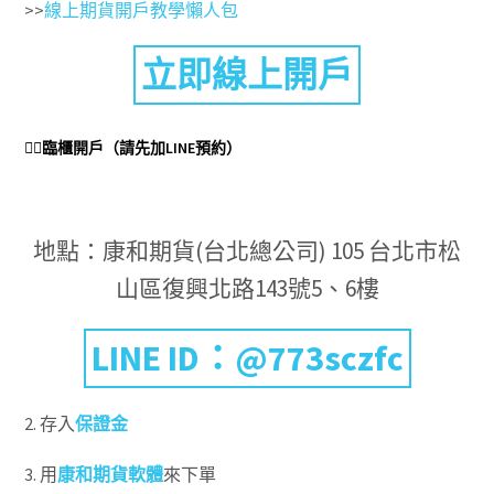
>>
線上期貨開戶教學懶人包
立即線上開戶
👉🏻臨櫃開戶（請先加LINE預約）
地點：康和期貨(台北總公司) 105 台北市松
山區復興北路143號5、6樓
LINE ID：@773sczfc
2. 存入
保證金
3. 用
康和期貨軟體
來下單