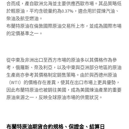
合而成，產自歐洲北海並主要供應西歐市場。其品質略低
於輕原油，平均含硫量約為0.37%，適合用於提煉汽油、
柴油及航空燃油。
布蘭特原油在倫敦國際原油交易所上市，並成為國際市場
的定價基準之一。
從中東及非洲出口至西方市場的原油多以其價格作為參
考，俄羅斯、奈及利亞，以及中東與亞洲部分地區的原油
生產商亦參考其價格制定銷售策略。由於與西德州原油
（WTI）的價格存在差異，使其在出口市場上更具優勢，
因此布蘭特原油也被銷往美國，成為美國煉油產業的重要
原油來源之一，反映全球原油市場的供需狀況。
布蘭特原油期貨合約規格、保證金、結算日