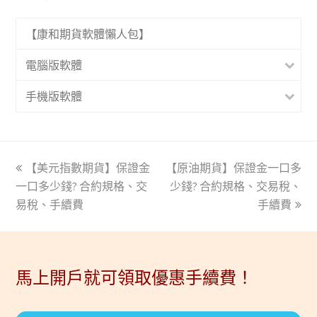
【康和期貨軟體懶人包】
電腦版軟體
手機版軟體
上
【美元指數期貨】保證金
【原油期貨】保證金一口多
下
一口多少錢? 合約規格、交
一
一
少錢? 合約規格、交易稅、
易稅、手續費
篇
篇
手續費
文
文
章:
章:
馬上開戶就可領取優惠手續費！