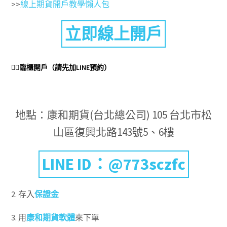
>>
線上期貨開戶教學懶人包
立即線上開戶
👉🏻臨櫃開戶（請先加LINE預約）
地點：康和期貨(台北總公司) 105 台北市松
山區復興北路143號5、6樓
LINE ID：@773sczfc
2. 存入
保證金
3. 用
康和期貨軟體
來下單