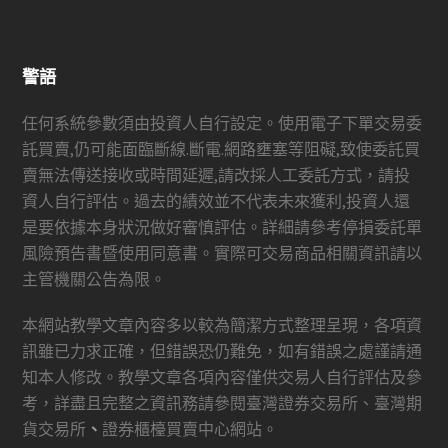
警語
任何系統參數須由投資人自行設定。使用電子下單交易委
託買賣,仍可能面臨斷線.斷電.網路壅塞等阻礙,致使委託買
賣無法傳送接收或時間延遲,請改採人工委託方式，請投
資人自行評估。過去的績效並不代表未來獲利,投資人還
是要依據本身狀況做好審慎評估。詳細請參考停損委託單
風險預告書暨使用同意書。實際可交易商品相關資訊請以
主管機關公告為限。
本網站教學文章內容多以較為簡潔方式整理呈現，各項資
訊雖已力求正確，但錯誤恐仍難免，如有錯誤之處謹請通
知本人修改。教學文章各項內容僅供交易人自行評估及參
考，詳盡且完整之資訊務請參閱臺灣證券交易所、臺灣期
貨交易所
、
證券櫃檯買賣中心網站。