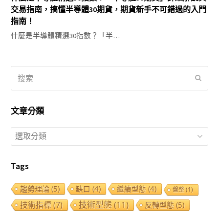
交易指南，搞懂半導體30期貨，期貨新手不可錯過的入門
指南！
什麼是半導體精選30指數？「半…
搜
提
索
交
文章分類
文
章
分
Tags
類
趨勢理論
(5)
缺口
(4)
繼續型態
(4)
盤整
(1)
技術型態
(11)
技術指標
(7)
反轉型態
(5)