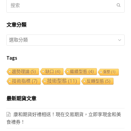
搜
提
索
交
文章分類
文
章
分
Tags
類
趨勢理論
(5)
缺口
(4)
繼續型態
(4)
盤整
(1)
技術型態
(11)
技術指標
(7)
反轉型態
(5)
最新期貨文章
康和期貨好禮相送！現在交易期貨，立即享現金和美
食禮券！