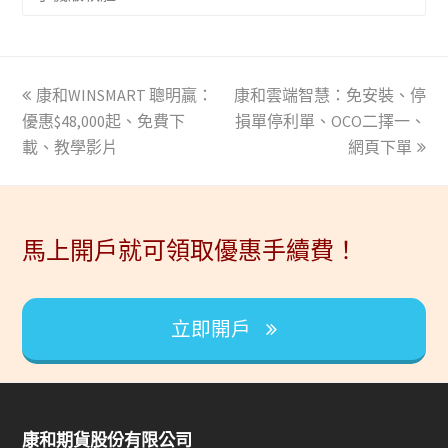
上
康和WINSMART 聰明贏：
康和雲端智慧：免安裝、停
下
優惠$48,000起、免費下
一
損單停利單、OCO二擇一、
一
載、教學影片
篇
篇
網頁下單
文
文
章:
章:
馬上開戶就可領取優惠手續費！
立即開戶
康和期貨股份有限公司