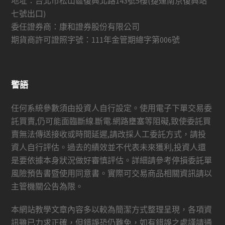
地址：台北市松山區復興北路143號5樓(捷運南京復興站
七號出口)
委任證券商：康和證券股份有限公司
期貨商許可證照字號：111年金管期總字第006號
警語
任何系統參數須由投資人自行設定。使用電子下單交易委
託買賣,仍可能面臨斷線.斷電.網路壅塞等阻礙,致使委託買
賣無法傳送接收或時間延遲,請改採人工委託方式，請投
資人自行評估。過去的績效並不代表未來獲利,投資人還
是要依據本身狀況做好審慎評估。詳細請參考停損委託單
風險預告書暨使用同意書。實際可交易商品相關資訊請以
主管機關公告為限。
本網站教學文章內容多以較為簡潔方式整理呈現，各項資
訊雖已力求正確，但錯誤恐仍難免，如有錯誤之處謹請通