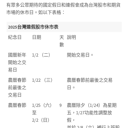
有眾多公眾期待的國定假日和連假會成為
台灣股市
和
期貨
市場
的休市日。如以下表格：
2025台灣連假股市休市表
紀念日
日期
天
說明
數
國曆新年
1/2 （二）
開始交易日。
開始之交
易日
農曆春節
1/22 （三）
農曆春節前最後之交易
前最後之
日。
交易日
農曆春節
1/25（六）
9
農曆除夕（1/24）為星期
至
五，1/27功能性調整放
2/2（日）
假，
並於 2/8（六）補行上班股