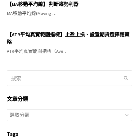
【MA移動平均線】 判斷趨勢利器
MA移動平均線(Moving …
【ATR平均真實範圍指標】止盈止損、設置期貨選擇權策
略
ATR平均真實範圍指標（Ave…
搜
提
索
交
文章分類
文
章
分
Tags
類