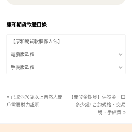
康和期貨軟體目錄
【康和期貨軟體懶人包】
電腦版軟體
手機版軟體
上
已取消70歲以上自然人開
【開發金期貨】保證金一口
下
戶需要財力證明
一
一
多少錢? 合約規格、交易
篇
篇
稅、手續費
文
文
章:
章: