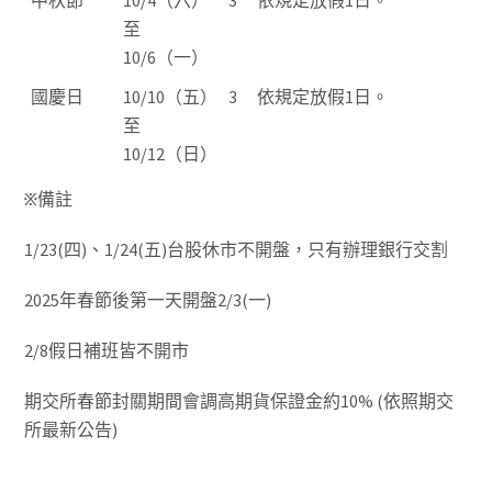
中秋節
10/4（六）
3
依規定放假1日。
至
10/6（一）
國慶日
10/10（五）
3
依規定放假1日。
至
10/12（日）
፠備註
1/23(四)、1/24(五)台股休市不開盤，只有辦理銀行交割
2025年春節後第一天開盤2/3(一)
2/8假日補班皆不開市
期交所春節封關期間會調高期貨保證金約10% (依照期交
所最新公告)